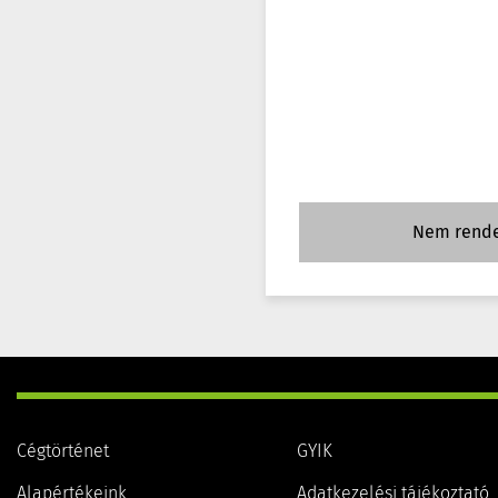
Nem rende
Cégtörténet
GYIK
Alapértékeink
Adatkezelési tájékoztató