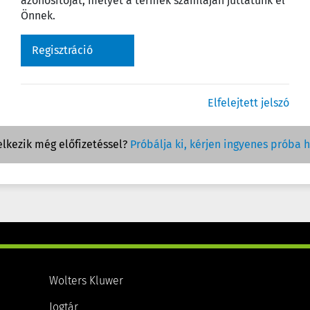
azonosítóját, melyet a termék számláján juttatunk el
Önnek.
Regisztráció
Elfelejtett jelszó
lkezik még előfizetéssel?
Próbálja ki, kérjen ingyenes próba h
Wolters Kluwer
Jogtár