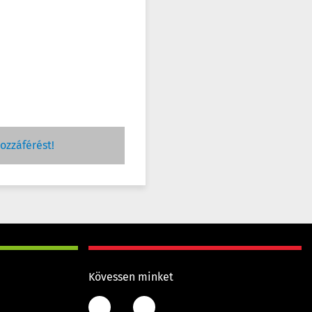
ozzáférést!
Kövessen minket